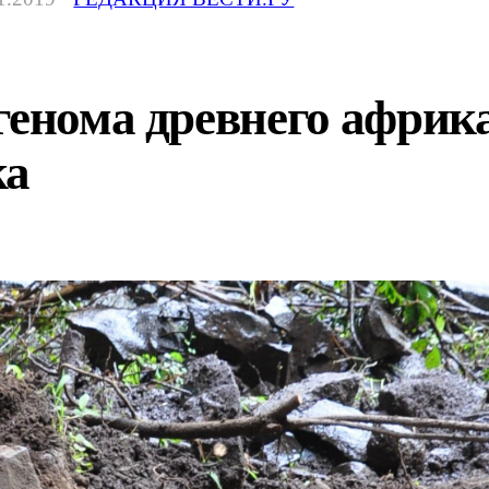
 генома древнего афри
ка