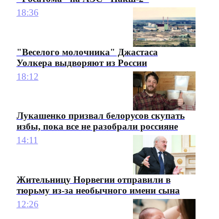
18:36
"Веселого молочника" Джастаса
Уолкера выдворяют из России
18:12
Лукашенко призвал белорусов скупать
избы, пока все не разобрали россияне
14:11
Жительницу Норвегии отправили в
тюрьму из-за необычного имени сына
12:26