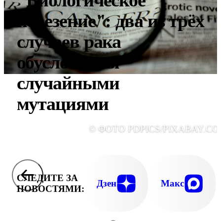
"Биологическое
невезение": два из трёх
случаев рака
обусловлены
случайными
мутациями
© ФОТО PDPICS/PIXABAY.CO
СЛЕДИТЕ ЗА
Дзен
Макс
НОВОСТЯМИ: