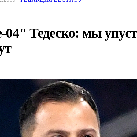
04" Тедеско: мы упуст
ут