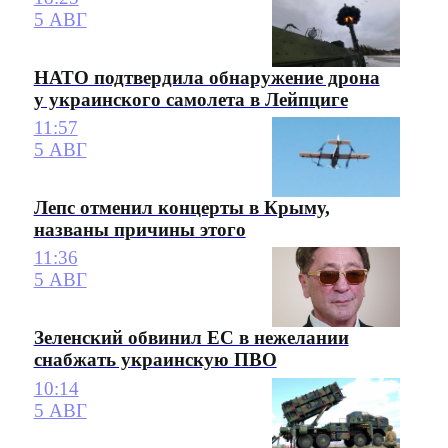
5 АВГ
НАТО подтвердила обнаружение дрона
у украинского самолета в Лейпциге
11:57
5 АВГ
Лепс отменил концерты в Крыму,
названы причины этого
11:36
5 АВГ
Зеленский обвинил ЕС в нежелании
снабжать украинскую ПВО
10:14
5 АВГ