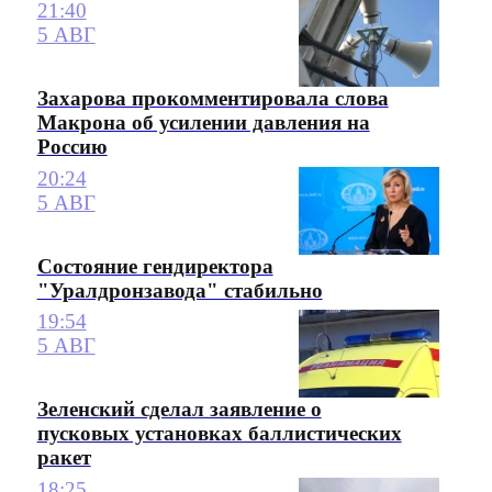
21:40
5 АВГ
Захарова прокомментировала слова
Макрона об усилении давления на
Россию
20:24
5 АВГ
Состояние гендиректора
"Уралдронзавода" стабильно
19:54
5 АВГ
Зеленский сделал заявление о
пусковых установках баллистических
ракет
18:25