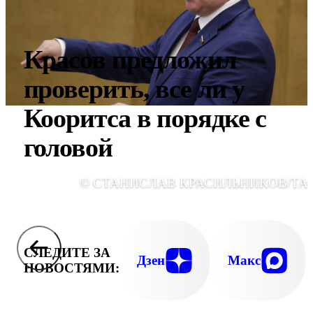
Красов предложил
проверить, все ли у
Кооритса в порядке с
головой
© СТАНИСЛАВ КРАСИЛЬНИКОВ/ТА
СЛЕДИТЕ ЗА
Дзен
Макс
НОВОСТЯМИ: