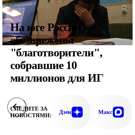
На юге России
обезврежены
"благотворители",
собравшие 10
миллионов для ИГ
СЛЕДИТЕ ЗА
Дзен
Макс
НОВОСТЯМИ: