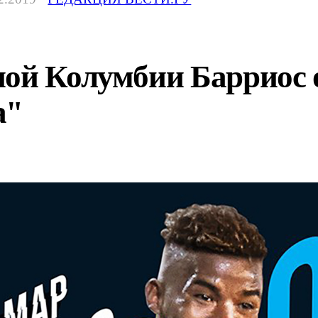
ной Колумбии Барриос 
а"