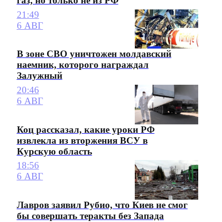
газ, но только не из РФ
21:49
6 АВГ
В зоне СВО уничтожен молдавский
наемник, которого награждал
Залужный
20:46
6 АВГ
Коц рассказал, какие уроки РФ
извлекла из вторжения ВСУ в
Курскую область
18:56
6 АВГ
Лавров заявил Рубио, что Киев не смог
бы совершать теракты без Запада