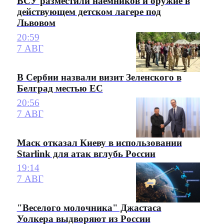
ВСУ разместили наемников и оружие в
действующем детском лагере под
Львовом
20:59
7 АВГ
В Сербии назвали визит Зеленского в
Белград местью ЕС
20:56
7 АВГ
Маск отказал Киеву в использовании
Starlink для атак вглубь России
19:14
7 АВГ
"Веселого молочника" Джастаса
Уолкера выдворяют из России