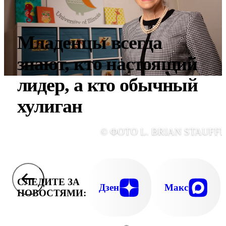
Младенцы всегда
знают, кто настоящий
лидер, а кто обычный
хулиган
© ФОТО L. BRIAN STAUFFE
СЛЕДИТЕ ЗА
Дзен
Макс
НОВОСТЯМИ: