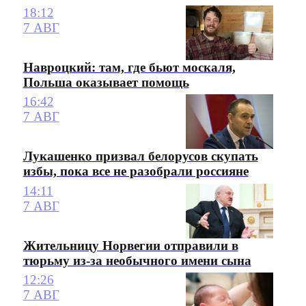
18:12
7 АВГ
Навроцкий: там, где бьют москаля,
Польша оказывает помощь
16:42
7 АВГ
Лукашенко призвал белорусов скупать
избы, пока все не разобрали россияне
14:11
7 АВГ
Жительницу Норвегии отправили в
тюрьму из-за необычного имени сына
12:26
7 АВГ