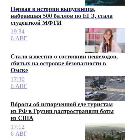
Первая в истории выпускница,
набравшая 500 баллов по ЕГЭ, стала
студенткой МФТИ
19:34
6 АВГ
Стало известно о состоянии пешеходов,
сбитых на островке безопасности в
Омске
17:30
6 АВГ
Вбросы об испорченной еде туристам
из РФ в Грузии распространяли боты
из США
17:12
6 АВГ