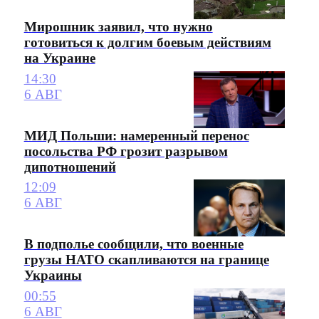
Мирошник заявил, что нужно
готовиться к долгим боевым действиям
на Украине
14:30
6 АВГ
МИД Польши: намеренный перенос
посольства РФ грозит разрывом
дипотношений
12:09
6 АВГ
В подполье сообщили, что военные
грузы НАТО скапливаются на границе
Украины
00:55
6 АВГ