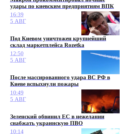
удары по киевским предприятиям ВПК
16:39
5 АВГ
Под Киевом уничтожен крупнейший
склад маркетплейса Rozetka
12:50
5 АВГ
После массированного удара ВС РФ в
Киеве вспыхнули пожары
10:49
5 АВГ
Зеленский обвинил ЕС в нежелании
снабжать украинскую ПВО
10:14