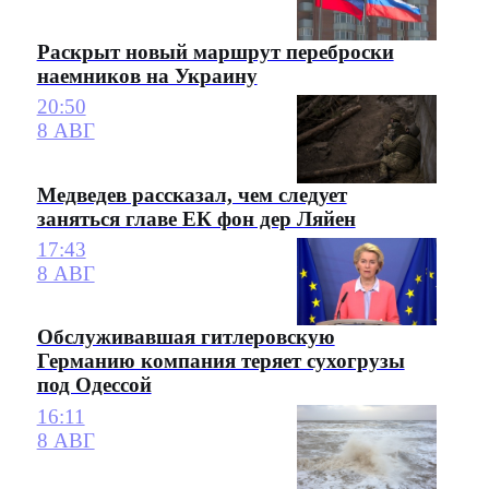
Раскрыт новый маршрут переброски
наемников на Украину
20:50
8 АВГ
Медведев рассказал, чем следует
заняться главе ЕК фон дер Ляйен
17:43
8 АВГ
Обслуживавшая гитлеровскую
Германию компания теряет сухогрузы
под Одессой
16:11
8 АВГ