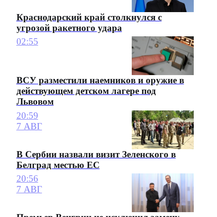
Краснодарский край столкнулся с
угрозой ракетного удара
02:55
ВСУ разместили наемников и оружие в
действующем детском лагере под
Львовом
20:59
7 АВГ
В Сербии назвали визит Зеленского в
Белград местью ЕС
20:56
7 АВГ