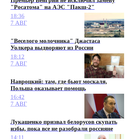
Премьер Венгрии не исключил замену
"Росатома" на АЭС "Пакш-2"
18:36
7 АВГ
"Веселого молочника" Джастаса
Уолкера выдворяют из России
18:12
7 АВГ
Навроцкий: там, где бьют москаля,
Польша оказывает помощь
16:42
7 АВГ
Лукашенко призвал белорусов скупать
избы, пока все не разобрали россияне
14:11