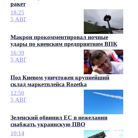
ракет
18:25
5 АВГ
Макрон прокомментировал ночные
удары по киевским предприятиям ВПК
16:39
5 АВГ
Под Киевом уничтожен крупнейший
склад маркетплейса Rozetka
12:50
5 АВГ
Зеленский обвинил ЕС в нежелании
снабжать украинскую ПВО
10:14