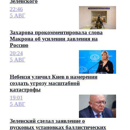
Зеленского
22:46
5 АВГ
Захарова прокомментировала слова
Макрона об усилении давления на
Россию
20:24
5 АВГ
Небензя уличил Киев в намерении
создать угрозу масштабной
катастрофы
19:01
5 АВГ
Зеленский сделал заявление о
пусковых установках баллистических