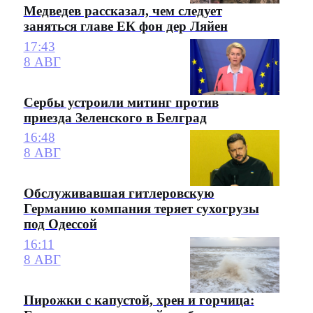
Медведев рассказал, чем следует
заняться главе ЕК фон дер Ляйен
17:43
8 АВГ
Сербы устроили митинг против
приезда Зеленского в Белград
16:48
8 АВГ
Обслуживавшая гитлеровскую
Германию компания теряет сухогрузы
под Одессой
16:11
8 АВГ
Пирожки с капустой, хрен и горчица: