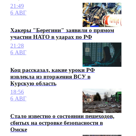
21:49
6 АВГ
Хакеры "Берегини" заявили о прямом
участии НАТО в ударах по РФ
21:28
6 АВГ
Коц рассказал, какие уроки РФ
извлекла из вторжения ВСУ в
Курскую область
18:56
6 АВГ
Стало известно о состоянии пешеходов,
сбитых на островке безопасности в
Омске