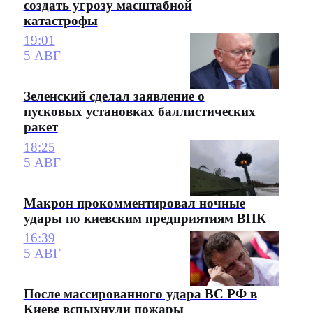
создать угрозу масштабной
катастрофы
19:01
5 АВГ
Зеленский сделал заявление о
пусковых установках баллистических
ракет
18:25
5 АВГ
Макрон прокомментировал ночные
удары по киевским предприятиям ВПК
16:39
5 АВГ
После массированного удара ВС РФ в
Киеве вспыхнули пожары