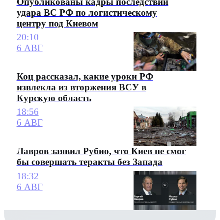
Опубликованы кадры последствий
удара ВС РФ по логистическому
центру под Киевом
20:10
6 АВГ
Коц рассказал, какие уроки РФ
извлекла из вторжения ВСУ в
Курскую область
18:56
6 АВГ
Лавров заявил Рубио, что Киев не смог
бы совершать теракты без Запада
18:32
6 АВГ