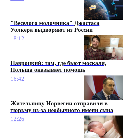
"Веселого молочника" Джастаса
Уолкера выдворяют из России
18:12
Навроцкий: там, где бьют москаля,
Польша оказывает помощь
16:42
Жительницу Норвегии отправили в
тюрьму из-за необычного имени сына
12:26