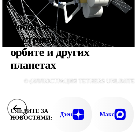
Роботы-пауки
построят станции на
орбите и других
планетах
© (ИЛЛЮСТРАЦИЯ TETHERS UNLIMITED
СЛЕДИТЕ ЗА
Дзен
Макс
НОВОСТЯМИ: