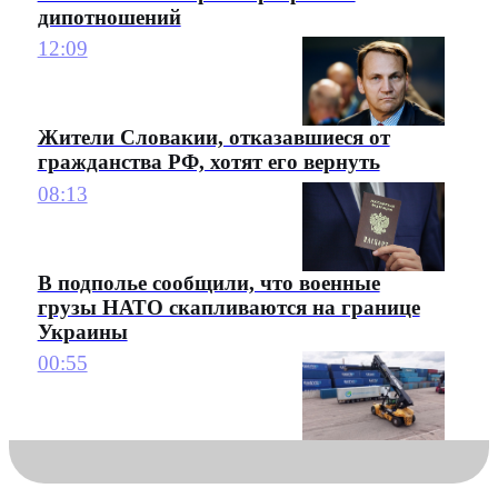
дипотношений
12:09
Жители Словакии, отказавшиеся от
гражданства РФ, хотят его вернуть
08:13
В подполье сообщили, что военные
грузы НАТО скапливаются на границе
Украины
00:55