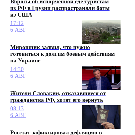
Вбросы об испорченной еде туристам
из РФ в Грузии распространяли боты
из США
17:12
6 АВГ
Мирошник заявил, что нужно
готовиться к долгим боевым действиям
на Украине
14:30
6 АВГ
Жители Словакии, отказавшиеся от
гражданства РФ, хотят его вернуть
08:13
6 АВГ
Росстат зафиксировал дефляцию в