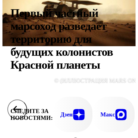
Первый частный
марсоход разведает
территорию для
будущих колонистов
Красной планеты
© (ИЛЛЮСТРАЦИЯ MARS ONE
СЛЕДИТЕ ЗА
Дзен
Макс
НОВОСТЯМИ: