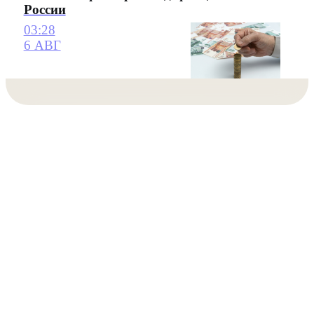
России
03:28
6 АВГ