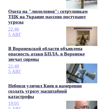
Охота на "людоловов": сотрудникам
ТЦК на Украине массово поступают
угрозы
22:46
5 АВГ
В Воронежской области объявлена
опасность атаки БПЛА, в Воронеже
звучат сирены
21:40
5 АВГ
Небензя уличил Киев в намерении
создать угрозу масштабной
катастрофы
19:01
5 АВГ