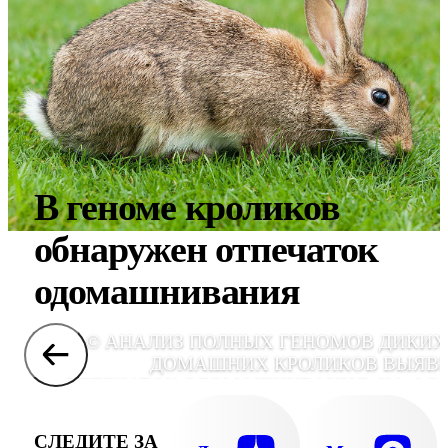
В геноме кроликов
обнаружен отпечаток
одомашнивания
© АНАЛИЗ ПОЛНЫХ ГЕНОМОВ ДИКИХ
ДОМАШНИХ КРОЛИКОВ ВЫЯВ
ОТПЕЧАТОК ОДОМАШНИВАНИЯ. НА ФО
ДИКИЙ ИЛИ ЕВРОПЕЙСКИЙ КРОЛИК , (ФО
WIKIPEDIA COMMONS
СЛЕДИТЕ ЗА