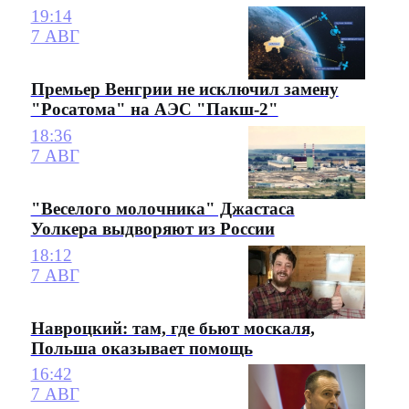
19:14
7 АВГ
Премьер Венгрии не исключил замену
"Росатома" на АЭС "Пакш-2"
18:36
7 АВГ
"Веселого молочника" Джастаса
Уолкера выдворяют из России
18:12
7 АВГ
Навроцкий: там, где бьют москаля,
Польша оказывает помощь
16:42
7 АВГ