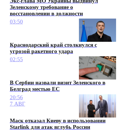
Экс-глава МО Украины выдвинул
Зеленскому требование о
восстановлении в должности
03:50
Краснодарский край столкнулся с
угрозой ракетного удара
02:55
В Сербии назвали визит Зеленского в
Белград местью ЕС
20:56
7 АВГ
Маск отказал Киеву в использовании
Starlink для атак вглубь России