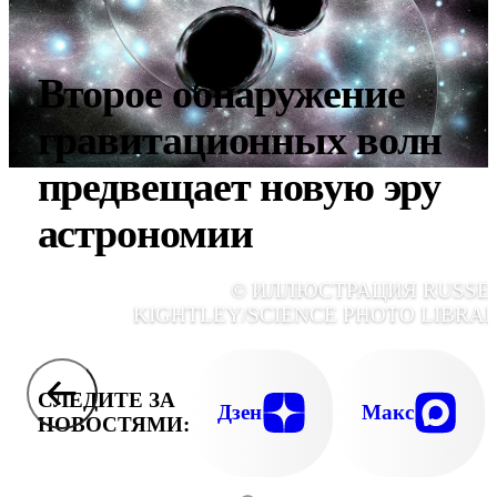
Второе обнаружение
гравитационных волн
предвещает новую эру
астрономии
© ИЛЛЮСТРАЦИЯ RUSSE
KIGHTLEY/SCIENCE PHOTO LIBRAR
СЛЕДИТЕ ЗА
Дзен
Макс
НОВОСТЯМИ: