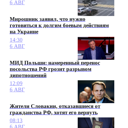
6 АВГ
Мирошник заявил, что нужно
готовиться к долгим боевым действиям
на Украине
14:30
6 АВГ
МИД Польши: намеренный перенос
посольства РФ грозит разрывом
дипотношений
12:09
6 АВГ
Жители Словакии, отказавшиеся от
гражданства РФ, хотят его вернуть
08:13
6 АВГ