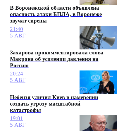
В Воронежской области объявлена
опасность атаки БПЛА, в Воронеже
звучат сирены
21:40
5 АВГ
Захарова прокомментировала слова
Макрона об усилении давления на
Россию
20:24
5 АВГ
Небензя уличил Киев в намерении
создать угрозу масштабной
катастрофы
19:01
5 АВГ