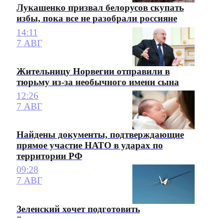
Лукашенко призвал белорусов скупать
избы, пока все не разобрали россияне
14:11
7 АВГ
Жительницу Норвегии отправили в
тюрьму из-за необычного имени сына
12:26
7 АВГ
Найдены документы, подтверждающие
прямое участие НАТО в ударах по
территории РФ
09:28
7 АВГ
Зеленский хочет подготовить