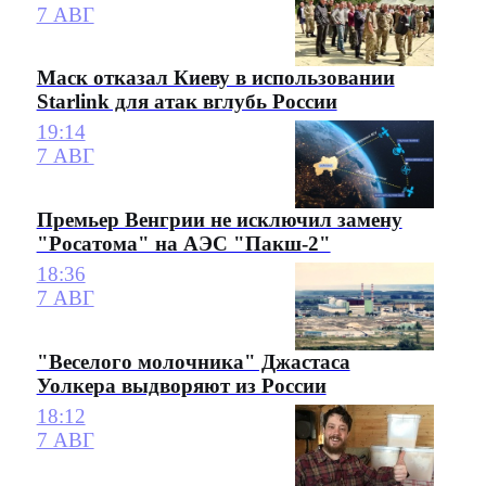
7 АВГ
Маск отказал Киеву в использовании
Starlink для атак вглубь России
19:14
7 АВГ
Премьер Венгрии не исключил замену
"Росатома" на АЭС "Пакш-2"
18:36
7 АВГ
"Веселого молочника" Джастаса
Уолкера выдворяют из России
18:12
7 АВГ