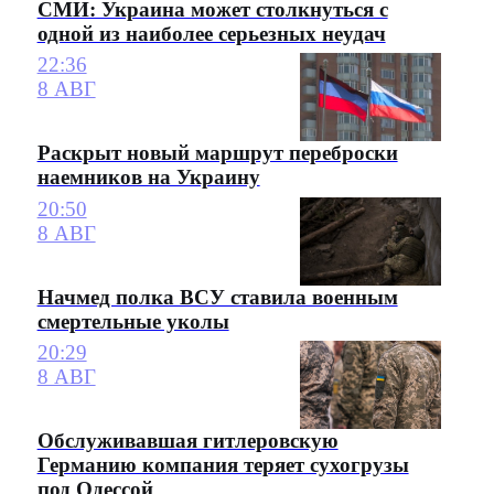
СМИ: Украина может столкнуться с
одной из наиболее серьезных неудач
22:36
8 АВГ
Раскрыт новый маршрут переброски
наемников на Украину
20:50
8 АВГ
Начмед полка ВСУ ставила военным
смертельные уколы
20:29
8 АВГ
Обслуживавшая гитлеровскую
Германию компания теряет сухогрузы
под Одессой