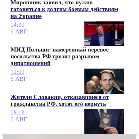
Мирошник заявил, что нужно
готовиться к долгим боевым действиям
на Украине
14:30
6 АВГ
МИД Польши: намеренный перенос
посольства РФ грозит разрывом
дипотношений
12:09
6 АВГ
Жители Словакии, отказавшиеся от
гражданства РФ, хотят его вернуть
08:13
6 АВГ