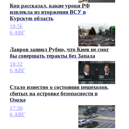
Коц рассказал, какие уроки РФ
извлекла из вторжения ВСУ в
Курскую область
18:56
6 АВГ
Лавров заявил Рубио, что Киев не смог
бы совершать теракты без Запада
18:32
6 АВГ
Стало известно о состоянии пешеходов,
сбитых на островке безопасности в
Омске
17:30
6 АВГ