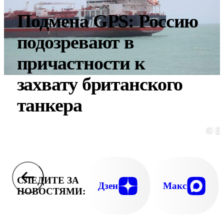
Подмена GPS: Россию
подозревают в
причастности к
захвату британского
танкера
© E
СЛЕДИТЕ ЗА
Дзен
Макс
НОВОСТЯМИ: