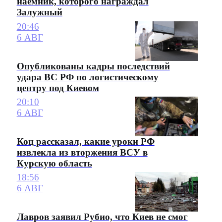
наемник, которого награждал
Залужный
20:46
6 АВГ
Опубликованы кадры последствий
удара ВС РФ по логистическому
центру под Киевом
20:10
6 АВГ
Коц рассказал, какие уроки РФ
извлекла из вторжения ВСУ в
Курскую область
18:56
6 АВГ
Лавров заявил Рубио, что Киев не смог