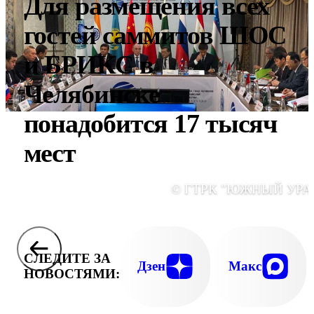
Для размещения всех
гостей саммитов ШОС
и БРИКС в
Челябинске
понадобится 17 тысяч
мест
© ГТРК "ЮЖНЫЙ УРА
СЛЕДИТЕ ЗА
Дзен
Макс
НОВОСТЯМИ: