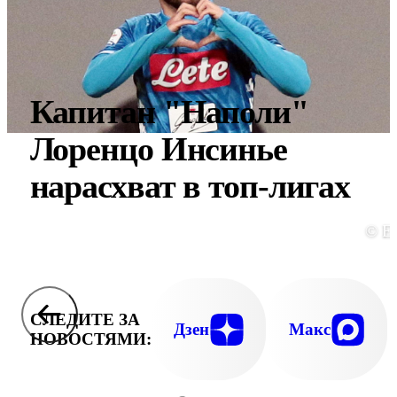
Капитан "Наполи"
Лоренцо Инсинье
нарасхват в топ-лигах
© E
СЛЕДИТЕ ЗА
Дзен
Макс
НОВОСТЯМИ: