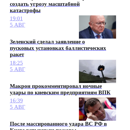
создать угрозу масштабной
катастрофы
19:01
5 АВГ
Зеленский сделал заявление о
пусковых установках баллистических
ракет
18:25
5 АВГ
Макрон прокомментировал ночные
удары по киевским предприятиям ВПК
16:39
5 АВГ
После массированного удара ВС РФ в