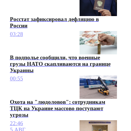
Росстат зафиксировал дефляцию в
России
03:28
В подполье сообщили, что военные
грузы НАТО скапливаются на границе
Украины
00:55
Охота на "людоловов": сотрудникам
ТЦК на Украине массово поступают
угрозы
22:46
5 АВГ