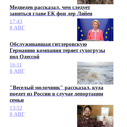
Медведев рассказал, чем следует
заняться главе ЕК фон дер Ляйен
17:43
8 АВГ
Обслуживавшая гитлеровскую
Германию компания теряет сухогрузы
под Одессой
16:11
8 АВГ
"Веселый молочник" рассказал, куда
поедет из России в случае депортации
семьи
13:52
8 АВГ