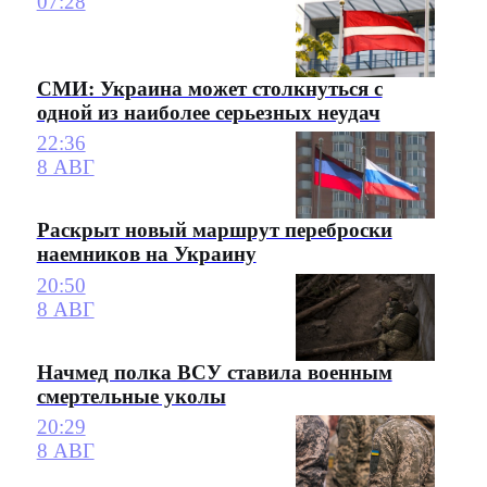
07:28
СМИ: Украина может столкнуться с
одной из наиболее серьезных неудач
22:36
8 АВГ
Раскрыт новый маршрут переброски
наемников на Украину
20:50
8 АВГ
Начмед полка ВСУ ставила военным
смертельные уколы
20:29
8 АВГ