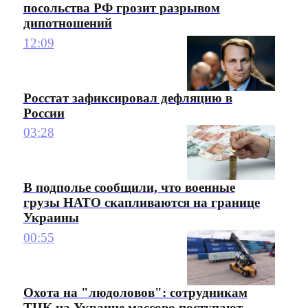
посольства РФ грозит разрывом
дипотношений
12:09
Росстат зафиксировал дефляцию в
России
03:28
В подполье сообщили, что военные
грузы НАТО скапливаются на границе
Украины
00:55
Охота на "людоловов": сотрудникам
ТЦК на Украине массово поступают