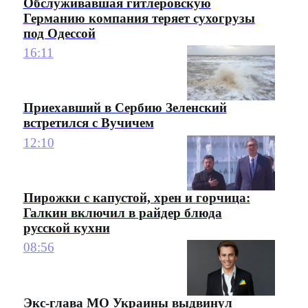
Обслуживавшая гитлеровскую
Германию компания теряет сухогрузы
под Одессой
16:11
Приехавший в Сербию Зеленский
встретился с Вучичем
12:10
Пирожки с капустой, хрен и горчица:
Галкин включил в райдер блюда
русской кухни
08:56
Экс-глава МО Украины выдвинул