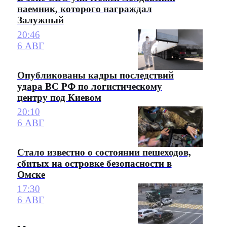
наемник, которого награждал
Залужный
20:46
6 АВГ
Опубликованы кадры последствий
удара ВС РФ по логистическому
центру под Киевом
20:10
6 АВГ
Стало известно о состоянии пешеходов,
сбитых на островке безопасности в
Омске
17:30
6 АВГ