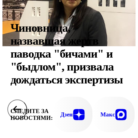
Чиновница,
назвавшая жертв
паводка "бичами" и
"быдлом", призвала
дождаться экспертизы
СЛЕДИТЕ ЗА
Дзен
Макс
НОВОСТЯМИ: