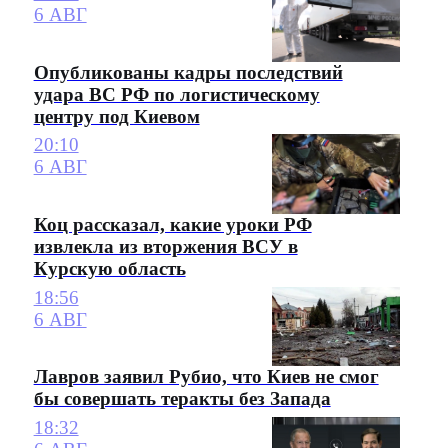
6 АВГ
Опубликованы кадры последствий
удара ВС РФ по логистическому
центру под Киевом
20:10
6 АВГ
Коц рассказал, какие уроки РФ
извлекла из вторжения ВСУ в
Курскую область
18:56
6 АВГ
Лавров заявил Рубио, что Киев не смог
бы совершать теракты без Запада
18:32