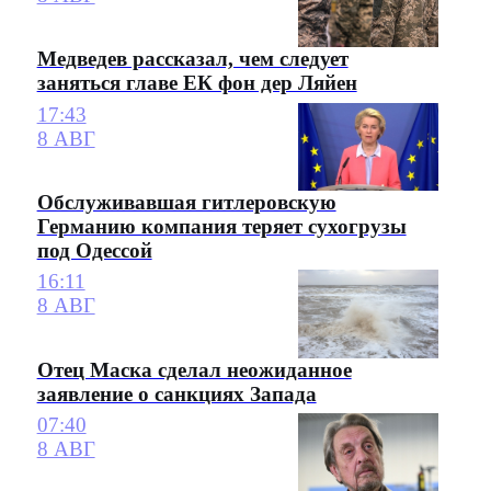
Медведев рассказал, чем следует
заняться главе ЕК фон дер Ляйен
17:43
8 АВГ
Обслуживавшая гитлеровскую
Германию компания теряет сухогрузы
под Одессой
16:11
8 АВГ
Отец Маска сделал неожиданное
заявление о санкциях Запада
07:40
8 АВГ