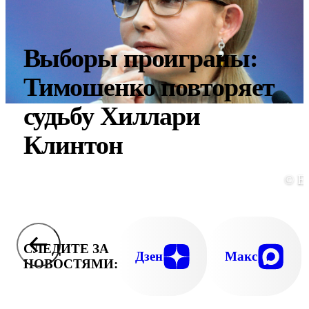
Выборы проиграны:
Тимошенко повторяет
судьбу Хиллари
Клинтон
© E
СЛЕДИТЕ ЗА
Дзен
Макс
НОВОСТЯМИ: