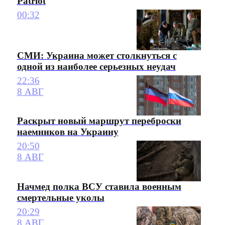
Patriot
00:32
СМИ: Украина может столкнуться с
одной из наиболее серьезных неудач
22:36
8 АВГ
Раскрыт новый маршрут переброски
наемников на Украину
20:50
8 АВГ
Начмед полка ВСУ ставила военным
смертельные уколы
20:29
8 АВГ