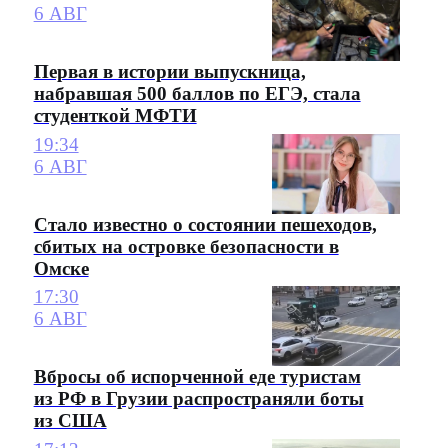
6 АВГ
Первая в истории выпускница,
набравшая 500 баллов по ЕГЭ, стала
студенткой МФТИ
19:34
6 АВГ
Стало известно о состоянии пешеходов,
сбитых на островке безопасности в
Омске
17:30
6 АВГ
Вбросы об испорченной еде туристам
из РФ в Грузии распространяли боты
из США