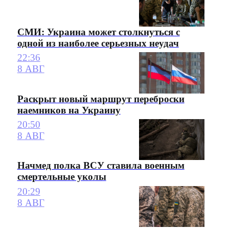
СМИ: Украина может столкнуться с
одной из наиболее серьезных неудач
22:36
8 АВГ
Раскрыт новый маршрут переброски
наемников на Украину
20:50
8 АВГ
Начмед полка ВСУ ставила военным
смертельные уколы
20:29
8 АВГ