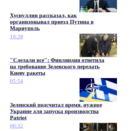
Хуснуллин рассказал, как
организовывал приезд Путина в
Мариуполь
10:28
"Сделали все": Финляндия ответила
на требование Зеленского передать
Киеву ракеты
05:54
Зеленский подсчитал время, нужное
Украине для запуска производства
Patriot
00:32