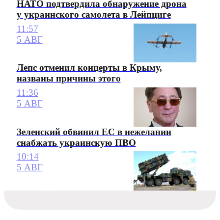
НАТО подтвердила обнаружение дрона
у украинского самолета в Лейпциге
11:57
5 АВГ
Лепс отменил концерты в Крыму,
названы причины этого
11:36
5 АВГ
Зеленский обвинил ЕС в нежелании
снабжать украинскую ПВО
10:14
5 АВГ