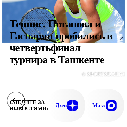
Теннис. Потапова и
Гаспарян пробились в
четвертьфинал
турнира в Ташкенте
© SPORTSDAILY.
СЛЕДИТЕ ЗА
Дзен
Макс
НОВОСТЯМИ: