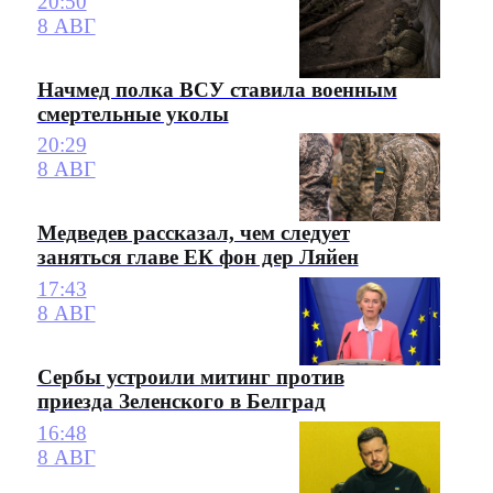
20:50
8 АВГ
Начмед полка ВСУ ставила военным
смертельные уколы
20:29
8 АВГ
Медведев рассказал, чем следует
заняться главе ЕК фон дер Ляйен
17:43
8 АВГ
Сербы устроили митинг против
приезда Зеленского в Белград
16:48
8 АВГ