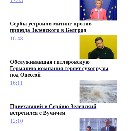
17:43
Сербы устроили митинг против
приезда Зеленского в Белград
16:48
Обслуживавшая гитлеровскую
Германию компания теряет сухогрузы
под Одессой
16:11
Приехавший в Сербию Зеленский
встретился с Вучичем
12:10