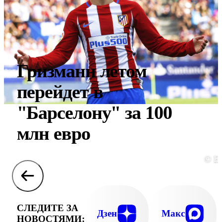
Гризманн летом
перейдет в
"Барселону" за 100
млн евро
© E
СЛЕДИТЕ ЗА
Дзен
Макс
НОВОСТЯМИ: