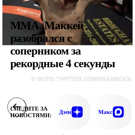
ММА. Маккей
разобрался с
соперником за
рекордные 4 секунды
© ФОТО: TWITTER.COM/SHAMROCK 
СЛЕДИТЕ ЗА
Дзен
Макс
НОВОСТЯМИ: