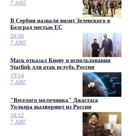
7 АВГ
В Сербии назвали визит Зеленского в
Белград местью ЕС
20:56
7 АВГ
Маск отказал Киеву в использовании
Starlink для атак вглубь России
19:14
7 АВГ
"Веселого молочника" Джастаса
Уолкера выдворяют из России
18:12
7 АВГ