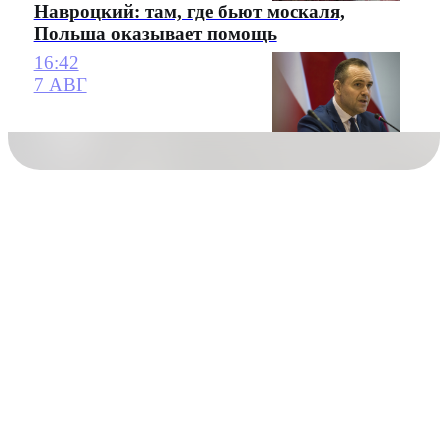
Навроцкий: там, где бьют москаля,
Польша оказывает помощь
16:42
7 АВГ