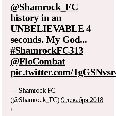
@Shamrock_FC
history in an
UNBELIEVABLE 4
seconds. My God...
#ShamrockFC313
@FloCombat
pic.twitter.com/1gGSNvsr
— Shamrock FC
(@Shamrock_FC)
9 декабря 2018
г.