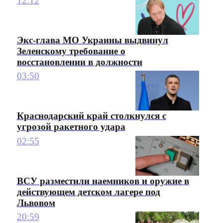
12:12
Экс-глава МО Украины выдвинул
Зеленскому требование о
восстановлении в должности
03:50
Краснодарский край столкнулся с
угрозой ракетного удара
02:55
ВСУ разместили наемников и оружие в
действующем детском лагере под
Львовом
20:59