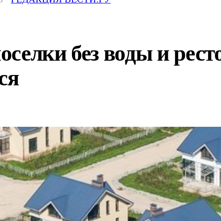
селки без воды и рест
ся