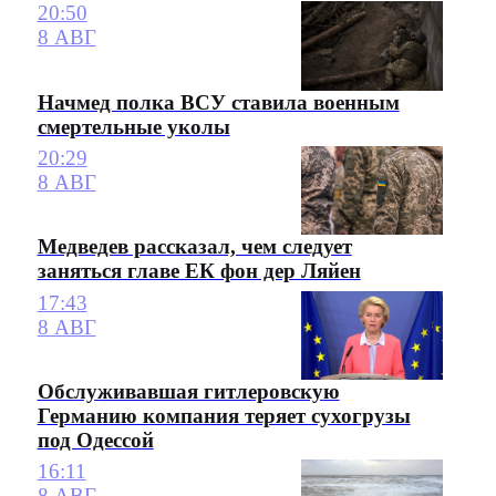
20:50
8 АВГ
Начмед полка ВСУ ставила военным
смертельные уколы
20:29
8 АВГ
Медведев рассказал, чем следует
заняться главе ЕК фон дер Ляйен
17:43
8 АВГ
Обслуживавшая гитлеровскую
Германию компания теряет сухогрузы
под Одессой
16:11
8 АВГ