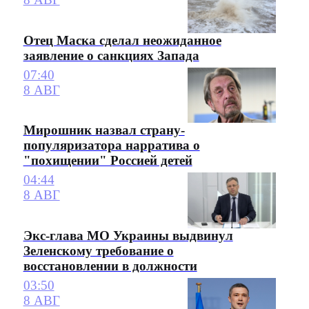
Отец Маска сделал неожиданное
заявление о санкциях Запада
07:40
8 АВГ
Мирошник назвал страну-
популяризатора нарратива о
"похищении" Россией детей
04:44
8 АВГ
Экс-глава МО Украины выдвинул
Зеленскому требование о
восстановлении в должности
03:50
8 АВГ