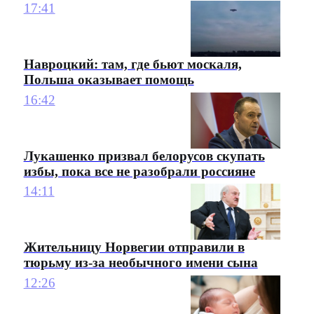
17:41
Навроцкий: там, где бьют москаля,
Польша оказывает помощь
16:42
Лукашенко призвал белорусов скупать
избы, пока все не разобрали россияне
14:11
Жительницу Норвегии отправили в
тюрьму из-за необычного имени сына
12:26