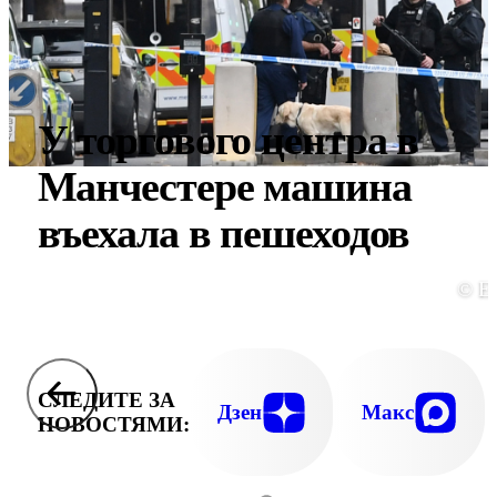
У торгового центра в
Манчестере машина
въехала в пешеходов
© E
СЛЕДИТЕ ЗА
Дзен
Макс
НОВОСТЯМИ: