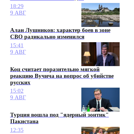
18:29
9 АВГ
Алан Лушников: характер боев в зоне
СВО радикально изменился
15:41
9 АВГ
Коц считает поразительно мягкой
реакцию Вучича на вопрос об убийстве
русских
15:02
9 АВГ
Турция вошла под "ядерный зонтик"
Пакистана
12:35