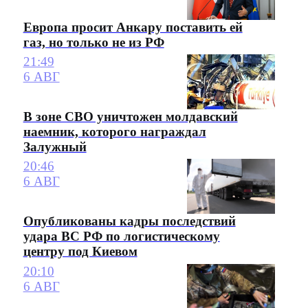
Европа просит Анкару поставить ей
газ, но только не из РФ
21:49
6 АВГ
В зоне СВО уничтожен молдавский
наемник, которого награждал
Залужный
20:46
6 АВГ
Опубликованы кадры последствий
удара ВС РФ по логистическому
центру под Киевом
20:10
6 АВГ